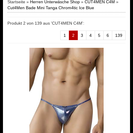
Startseite »
Herren Unterwäsche Shop
»
CUT4MEN C4M
»
Cut4Men Bade Mini Tanga Chrom4tic Ice Blue
Produkt 2 von 139 aus 'CUT4MEN C4M':
1
2
3
4
5
6
139