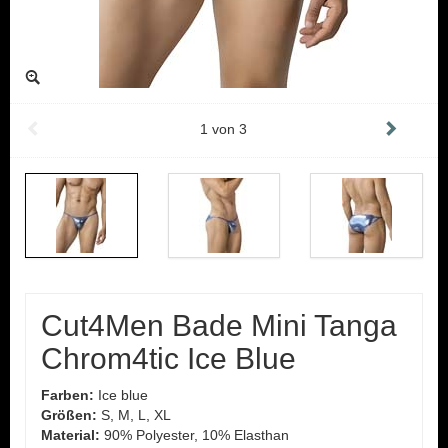
1
von
3
Cut4Men Bade Mini Tanga
Chrom4tic Ice Blue
Farben:
Ice blue
Größen:
S, M, L, XL
Material:
90% Polyester, 10% Elasthan