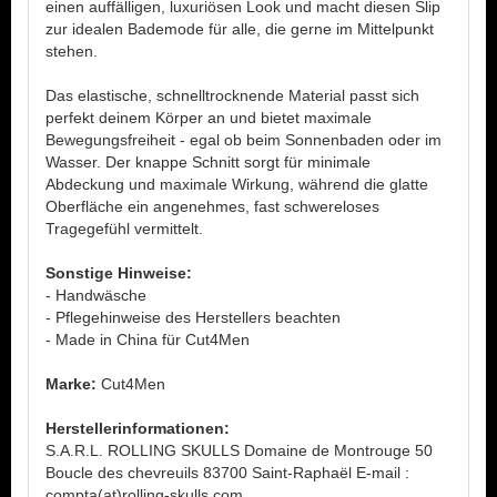
einen auffälligen, luxuriösen Look und macht diesen Slip
zur idealen Bademode für alle, die gerne im Mittelpunkt
stehen.
Das elastische, schnelltrocknende Material passt sich
perfekt deinem Körper an und bietet maximale
Bewegungsfreiheit - egal ob beim Sonnenbaden oder im
Wasser. Der knappe Schnitt sorgt für minimale
Abdeckung und maximale Wirkung, während die glatte
Oberfläche ein angenehmes, fast schwereloses
Tragegefühl vermittelt.
Sonstige Hinweise:
- Handwäsche
- Pflegehinweise des Herstellers beachten
- Made in China für Cut4Men
Marke:
Cut4Men
Herstellerinformationen:
S.A.R.L. ROLLING SKULLS Domaine de Montrouge 50
Boucle des chevreuils 83700 Saint-Raphaël E-mail :
compta(at)rolling-skulls.com