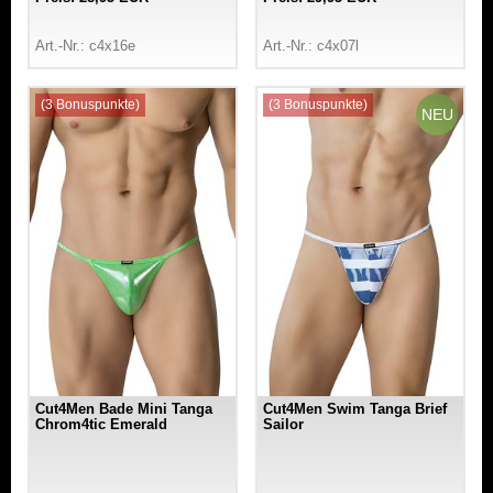
Art.-Nr.: c4x16e
Art.-Nr.: c4x07l
(3 Bonuspunkte)
(3 Bonuspunkte)
NEU
Cut4Men Bade Mini Tanga
Cut4Men Swim Tanga Brief
Chrom4tic Emerald
Sailor