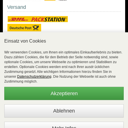
Versand
Einsatz von Cookies
Sicher Einkaufen
Wir verwenden Cookies, um Ihnen ein optimales Einkaufserlebnis zu bieten.
Dazu zählen Cookies, die für den Betrieb der Seite notwendig sind, sowie
Sicher Einkaufen mit
optionale Cookies, um unsere Webseite zu optimieren und Statistiken zu
Trusted Shops und
erstellen. Optionale Cookies werden erst nach Ihrer ausdr ücklichen
Geld-zurück-Garantie.
Zustimmung gesetzt. Alle wichtigen Informationen hierzu finden Sie in
unserer
Datenschutzerklärung
. Die Nutzung der Webseite ist auch ohne
Alle Bestelldaten werden
Zustimmung möglich.
lückenlos verschlüsselt
übertragen.
Akzeptieren
Die Shop-Server sind PCI-zertifiziert.
WEBSALE Shopsystem
- © Alle Rechte vorbehalten |
EasyFunShop - August-Horch-Straße 9 - D-56751 Polch - Tel:
+49 (0)2654 8839818 - Fax: 02654 883 9820 -