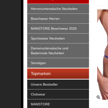
Herrenunterwäsche Neuheiten
Beachwear Herren
MANSTORE Beachwear 2026
Sportswear Neuheiten
Damenunterwäsche und
Bademode Neuheiten
Sonstiges
Topmarken
Unsere Bestseller
Clubwear
MANSTORE