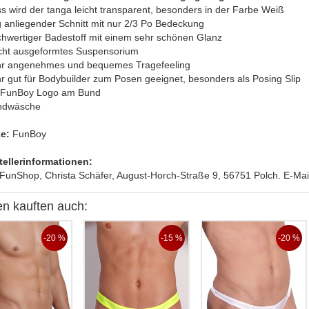
s wird der tanga leicht transparent, besonders in der Farbe Weiß
g anliegender Schnitt mit nur 2/3 Po Bedeckung
chwertiger Badestoff mit einem sehr schönen Glanz
icht ausgeformtes Suspensorium
hr angenehmes und bequemes Tragefeeling
r gut für Bodybuilder zum Posen geeignet, besonders als Posing Slip
t FunBoy Logo am Bund
ndwäsche
e:
FunBoy
tellerinformationen:
FunShop, Christa Schäfer, August-Horch-Straße 9, 56751 Polch. E-Mail.
n kauften auch:
-20 %
-15 %
-20 %