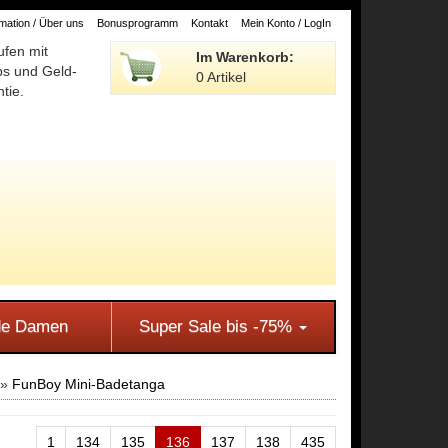
ation / Über uns
Bonusprogramm
Kontakt
Mein Konto / LogIn
ufen mit
Im Warenkorb:
ps und Geld-
0 Artikel
tie.
e Damen
Super Sale bis -75%
»
FunBoy Mini-Badetanga
1
134
135
136
137
138
435