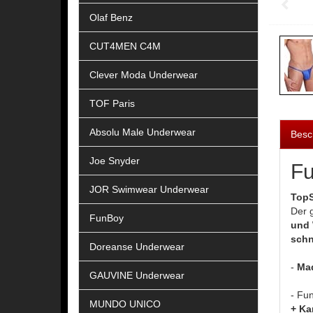
Olaf Benz
CUT4MEN C4M
Clever Moda Underwear
TOF Paris
Absolu Male Underwear
Besc
Joe Snyder
Fu
JOR Swimwear Underwear
TopS
Der 
FunBoy
und
schn
Doreanse Underwear
-
Mad
GAUVINE Underwear
- Fun
MUNDO UNICO
+ Ka