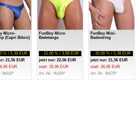
y Micro-
FunBoy Micro
FunBoy Mini-
ip (Capri Bikini)
Badetanga
Badestring
00 % / 5,39 EUR
- 15.00 % / 3,89 EUR
- 20.00 % / 5,39 EUR
nur: 21,56 EUR
jetzt nur: 22,06 EUR
jetzt nur: 21,56 EUR
 26,95 EUR
statt: 25,95 EUR
statt: 26,95 EUR
.: fb010*
Art.-Nr.: fb100*
Art.-Nr.: fb070*