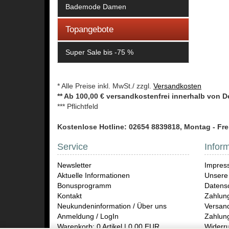
Bademode Damen
Topangebote
Super Sale bis -75 %
* Alle Preise inkl. MwSt./ zzgl.
Versandkosten
** Ab 100,00 € versandkostenfrei innerhalb von 
*** Pflichtfeld
Kostenlose Hotline: 02654 8839818, Montag - Frei
Service
Infor
Newsletter
Impres
Aktuelle Informationen
Unsere
Bonusprogramm
Datensc
Kontakt
Zahlun
Neukundeninformation / Über uns
Versand
Anmeldung / LogIn
Zahlun
Warenkorb: 0 Artikel | 0,00 EUR
Widerru