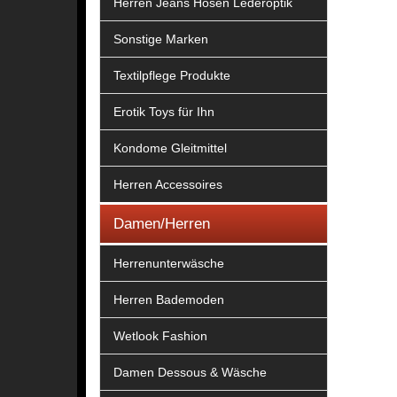
Herren Jeans Hosen Lederoptik
Sonstige Marken
Textilpflege Produkte
Erotik Toys für Ihn
Kondome Gleitmittel
Herren Accessoires
Damen/Herren
Herrenunterwäsche
Herren Bademoden
Wetlook Fashion
Damen Dessous & Wäsche