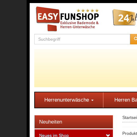
Herrenunterwäsche
Herren 
Startse
Neuheiten
Produkt
Neues im Shop