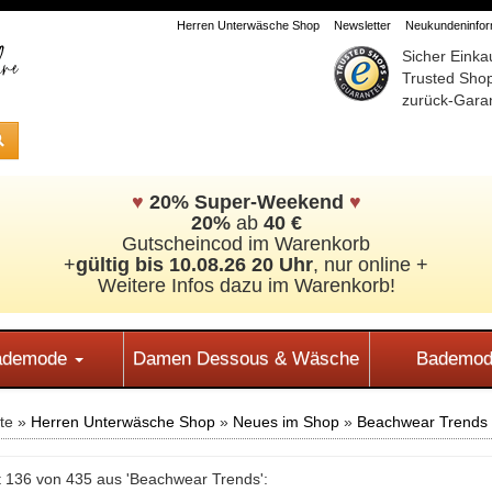
Herren Unterwäsche Shop
Newsletter
Neukundeninform
Sicher Einka
Trusted Sho
zurück-Garan
♥
20% Super-Weekend
♥
20%
ab
40 €
Gutscheincod im Warenkorb
+
gültig bis 10.08.26 20 Uhr
, nur online +
Weitere Infos dazu im Warenkorb!
Bademode
Damen Dessous & Wäsche
Bademod
ite »
Herren Unterwäsche Shop
»
Neues im Shop
»
Beachwear Trends
 136 von 435 aus 'Beachwear Trends':