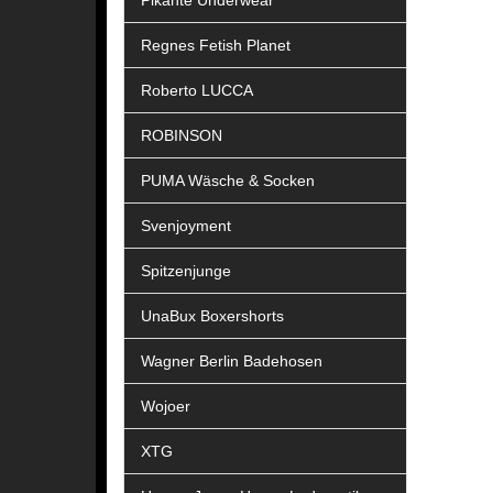
Pikante Underwear
Regnes Fetish Planet
Roberto LUCCA
ROBINSON
PUMA Wäsche & Socken
Svenjoyment
Spitzenjunge
UnaBux Boxershorts
Wagner Berlin Badehosen
Wojoer
XTG