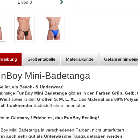
1
von
3
hreibung
Größentabelle
Materialkunde
Gefahrenhinweis
nBoy Mini-Badetanga
eller, als Beach- & Underwear!
günstige
FunBoy Mini Badetanga
gibt es in den
Farben Grün, Gelb, 
 Weiß
sowie in den
Größen S, M, L, XL
. Das
Material aus 80% Polya
ell trocknender
Badestoff ohne Innenfutter.
e in Germany / Erlebe es, das FunBoy Feeling!
Boy Mini Badetanga in verschiedenen Farben, nicht unterfüttert
nn auch sehr gut als Unterwäsche Tanga getragen werden