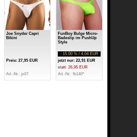
Joe Snyder Capri
FunBoy Bulge Micro-
Bikini
Badeslip im PushUp
Style
- 15.00 % / 4,04 EUR
Preis: 27,95 EUR
jetzt nur: 22,91 EUR
statt: 26,95 EUR
Art.-Nr.: js07
Art.-Nr.: fb140*