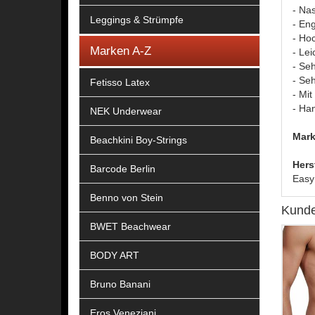
- Nas
Leggings & Strümpfe
- En
- Ho
Marken A-Z
- Le
- Se
- Seh
Fetisso Latex
- Mi
- Ha
NEK Underwear
Mark
Beachkini Boy-Strings
Hers
Barcode Berlin
Easy
Benno von Stein
Kunde
BWET Beachwear
BODY ART
Bruno Banani
Eros Veneziani