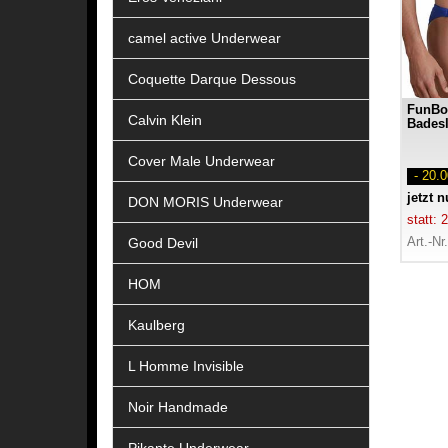
camel active Underwear
Coquette Darque Dessous
FunBo
Calvin Klein
Badesl
Cover Male Underwear
- 20.
jetzt 
DON MORIS Underwear
statt:
Art.-Nr
Good Devil
HOM
Kaulberg
L Homme Invisible
Noir Handmade