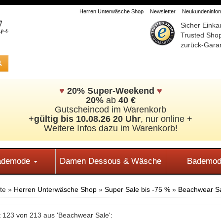
Herren Unterwäsche Shop
Newsletter
Neukundeninform
Sicher Einka
Trusted Sho
zurück-Garan
♥
20% Super-Weekend
♥
20%
ab
40 €
Gutscheincod im Warenkorb
+
gültig bis 10.08.26 20 Uhr
, nur online +
Weitere Infos dazu im Warenkorb!
Bademode
Damen Dessous & Wäsche
Bademod
ite »
Herren Unterwäsche Shop
»
Super Sale bis -75 %
»
Beachwear S
 123 von 213 aus 'Beachwear Sale':