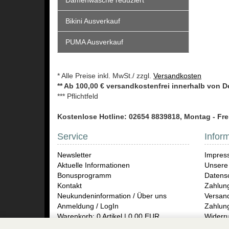
Damenwäsche reduziert
Bikini Ausverkauf
PUMA Ausverkauf
* Alle Preise inkl. MwSt./ zzgl.
Versandkosten
** Ab 100,00 € versandkostenfrei innerhalb von 
*** Pflichtfeld
Kostenlose Hotline: 02654 8839818, Montag - Frei
Service
Infor
Newsletter
Impres
Aktuelle Informationen
Unsere
Bonusprogramm
Datensc
Kontakt
Zahlun
Neukundeninformation / Über uns
Versand
Anmeldung / LogIn
Zahlun
Warenkorb: 0 Artikel | 0,00 EUR
Widerru
Rückse