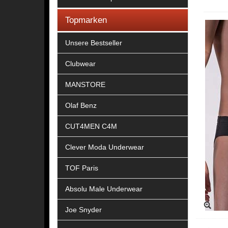
Topmarken
Unsere Bestseller
Clubwear
MANSTORE
Olaf Benz
CUT4MEN C4M
Clever Moda Underwear
TOF Paris
Absolu Male Underwear
Joe Snyder