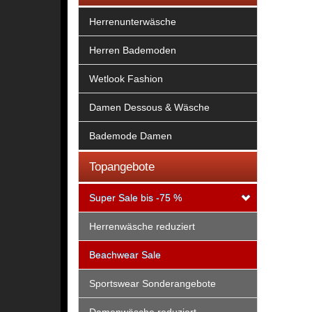
Herrenunterwäsche
Herren Bademoden
Wetlook Fashion
Damen Dessous & Wäsche
Bademode Damen
Topangebote
Super Sale bis -75 %
Herrenwäsche reduziert
Beachwear Sale
Sportswear Sonderangebote