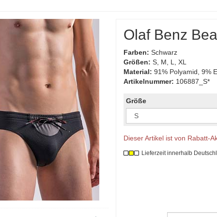
Olaf Benz Bea
Farben:
Schwarz
Größen:
S, M, L, XL
Material:
91% Polyamid, 9% E
Artikelnummer:
106887_S*
Größe
Dieser Artikel ist von Rabatt-
Lieferzeit innerhalb Deutsch