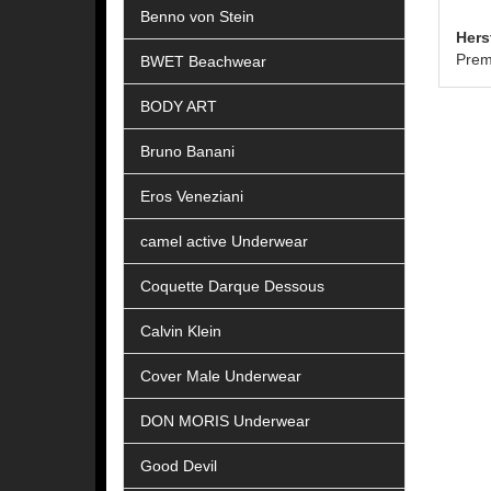
Benno von Stein
Hers
Prem
BWET Beachwear
BODY ART
Bruno Banani
Eros Veneziani
camel active Underwear
Coquette Darque Dessous
Calvin Klein
Cover Male Underwear
DON MORIS Underwear
Good Devil