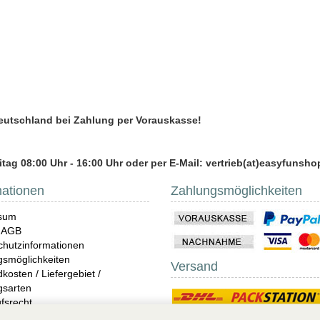
Deutschland bei Zahlung per Vorauskasse!
tag 08:00 Uhr - 16:00 Uhr oder per E-Mail: vertrieb(at)easyfunsho
mationen
Zahlungsmöglichkeiten
sum
 AGB
hutzinformationen
gsmöglichkeiten
Versand
kosten / Liefergebiet /
gsarten
fsrecht
ndungen