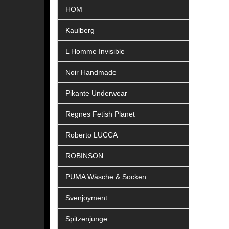
HOM
Kaulberg
L Homme Invisible
Noir Handmade
Pikante Underwear
Regnes Fetish Planet
Roberto LUCCA
ROBINSON
PUMA Wäsche & Socken
Svenjoyment
Spitzenjunge