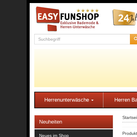
Herrenunterwäsche
Herren 
Startse
Neuheiten
Produkt
Neues im Shop