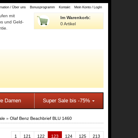
ation / Über uns
Bonusprogramm
Kontakt
Mein Konto / LogIn
ufen mit
Im Warenkorb:
ps und Geld-
0 Artikel
tie.
e Damen
Super Sale bis -75%
ale
»
Olaf Benz Beachbrief BLU 1460
1
121
122
123
124
125
213