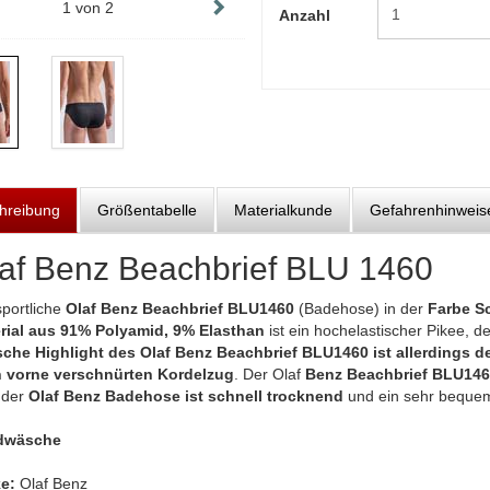
1
von
2
Anzahl
hreibung
Größentabelle
Materialkunde
Gefahrenhinweis
af Benz Beachbrief BLU 1460
sportliche
Olaf Benz Beachbrief BLU1460
(Badehose) in der
Farbe S
rial aus 91% Polyamid, 9% Elasthan
ist ein hochelastischer Pikee, d
sche Highlight des Olaf Benz Beachbrief BLU1460 ist allerdings de
 vorne verschnürten Kordelzug
. Der Olaf
Benz Beachbrief BLU146
 der
Olaf Benz Badehose ist schnell trocknend
und ein sehr bequem 
dwäsche
e:
Olaf Benz