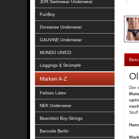
JOR Swimwear Underwear
FunBoy
Doreanse Underwear
GAUVINE Underwear
MUNDO UNICO
Besc
Leggings & Strümpfe
Ol
Marken A-Z
Der 
Fetisso Latex
Mate
opti
NEK Underwear
nach
Stoff
Beachkini Boy-Strings
Han
Barcode Berlin
Mark