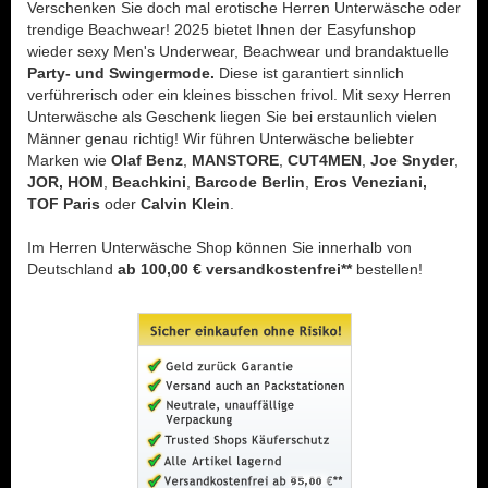
Verschenken Sie doch mal erotische Herren Unterwäsche oder
trendige Beachwear! 2025 bietet Ihnen der Easyfunshop
wieder sexy Men's Underwear, Beachwear und brandaktuelle
Party- und Swingermode.
Diese ist garantiert sinnlich
verführerisch oder ein kleines bisschen frivol. Mit sexy Herren
Unterwäsche als Geschenk liegen Sie bei erstaunlich vielen
Männer genau richtig! Wir führen Unterwäsche beliebter
Marken wie
Olaf Benz
,
MANSTORE
,
CUT4MEN
,
Joe Snyder
,
JOR, HOM
,
Beachkini
,
Barcode Berlin
,
Eros Veneziani,
TOF Paris
oder
Calvin Klein
.
Im Herren Unterwäsche Shop können Sie innerhalb von
Deutschland
ab 100,00 € versandkostenfrei**
bestellen!