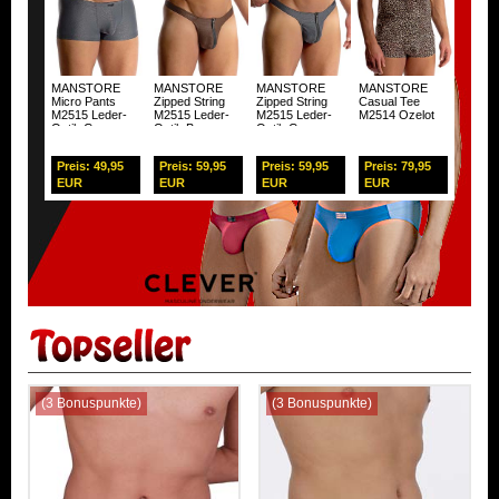
MANSTORE
MANSTORE
MANSTORE
MANSTORE
Micro Pants
Zipped String
Zipped String
Casual Tee
M2515 Leder-
M2515 Leder-
M2515 Leder-
M2514 Ozelot
Optik Grau
Optik Braun
Optik Grau
Preis: 49,95
Preis: 59,95
Preis: 59,95
Preis: 79,95
EUR
EUR
EUR
EUR
(3 Bonuspunkte)
(3 Bonuspunkte)