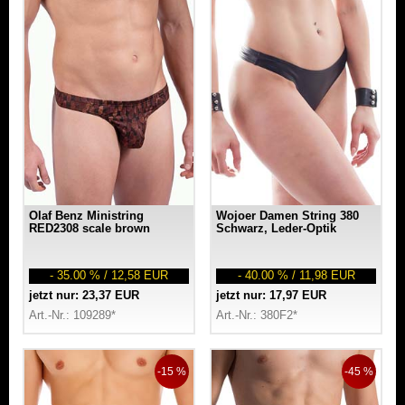
Olaf Benz Ministring
Wojoer Damen String 380
RED2308 scale brown
Schwarz, Leder-Optik
- 35.00 % / 12,58 EUR
- 40.00 % / 11,98 EUR
jetzt nur: 23,37 EUR
jetzt nur: 17,97 EUR
Art.-Nr.: 109289*
Art.-Nr.: 380F2*
-15 %
-45 %