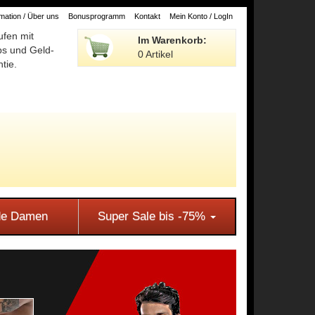
ation / Über uns
Bonusprogramm
Kontakt
Mein Konto / LogIn
ufen mit
Im Warenkorb:
ps und Geld-
0 Artikel
tie.
e Damen
Super Sale bis -75%