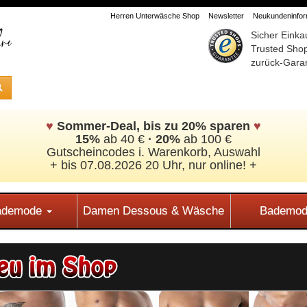
Herren Unterwäsche Shop
Newsletter
Neukundeninform
Sicher Einka
Trusted Sho
zurück-Garan
♥
Sommer-Deal, bis zu 20% sparen
♥
15%
ab 40 €
·
20%
ab 100 €
Gutscheincodes i. Warenkorb, Auswahl
+ bis 07.08.2026 20 Uhr, nur online! +
Bademode
Damen Dessous & Wäsche
Bademod