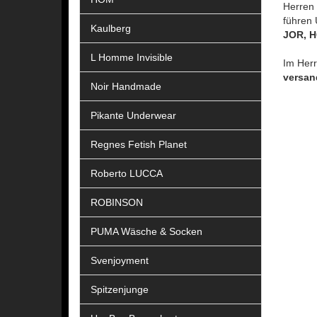
Herren 
führen 
Kaulberg
JOR, 
L Homme Invisible
Im Her
versan
Noir Handmade
Pikante Underwear
Regnes Fetish Planet
Roberto LUCCA
ROBINSON
PUMA Wäsche & Socken
Svenjoyment
Spitzenjunge