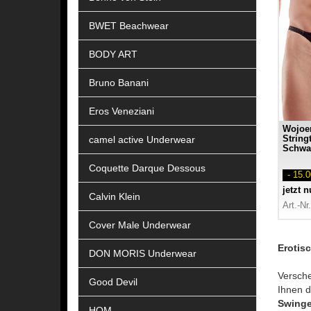
BWET Beachwear
BODY ART
Bruno Banani
Eros Veneziani
Wojoer
camel active Underwear
String
Schwar
Coquette Darque Dessous
- 15.
jetzt 
Calvin Klein
Art.-Nr
Cover Male Underwear
Erotis
DON MORIS Underwear
Versche
Good Devil
Ihnen 
Swinge
HOM