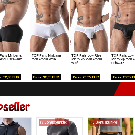
aris Minipants
TOF Paris Minipants
TOF Paris Low Rise
TOF Paris Low 
Amour schwarz
Mon Amour weiß
MicroSlip Mon Amour
MicroSlip Mon 
weiß
schwarz
s: 32,95 EUR
Preis: 32,95 EUR
Preis: 29,95 EUR
Preis: 29,95 
(3 Bonuspunkte)
(3 Bonuspunkte)