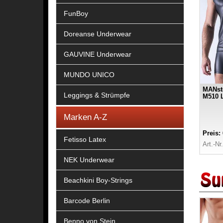
FunBoy
Doreanse Underwear
GAUVINE Underwear
MUNDO UNICO
MANst
Leggings & Strümpfe
M510 L
Marken A-Z
Preis:
Fetisso Latex
Art.-Nr
NEK Underwear
Beachkini Boy-Strings
Barcode Berlin
Benno von Stein