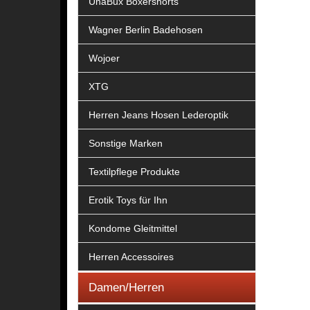
UnaBux Boxershorts
Wagner Berlin Badehosen
Wojoer
XTG
Herren Jeans Hosen Lederoptik
Sonstige Marken
Textilpflege Produkte
Erotik Toys für Ihn
Kondome Gleitmittel
Herren Accessoires
Damen/Herren