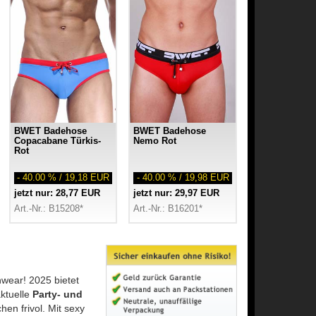
BWET Badehose
BWET Badehose
Copacabane Türkis-
Nemo Rot
Rot
- 40.00 % / 19,18 EUR
- 40.00 % / 19,98 EUR
jetzt nur: 28,77 EUR
jetzt nur: 29,97 EUR
Art.-Nr.: B15208*
Art.-Nr.: B16201*
wear! 2025 bietet
ktuelle
Party- und
hen frivol. Mit sexy