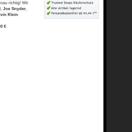
au richtig! Wir
N
,
Joe Snyder
,
vin Klein
.
0 €