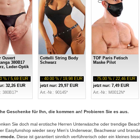
 Ouvert
Cottelli String Body
TOF Paris Fetisch
tanga 380B17
Schwarz
Maske Pilot
z, Leder-Optik
00 % / 5,69 EUR
- 40.00 % / 19,98 EUR
- 75.00 % / 22,46 EUR
nur: 32,26 EUR
jetzt nur: 29,97 EUR
jetzt nur: 7,49 EUR
.: 380B17*
Art.-Nr.: 90145*
Art.-Nr.: M0012N*
che Geschenke für Ihn, die kommen an! Probieren Sie es aus.
nken Sie doch mal erotische Herren Unterwäsche oder trendige Beach
der Easyfunshop wieder sexy Men's Underwear, Beachwear und branda
rmode.
Diese ist garantiert sinnlich verführerisch oder ein kleines bissc