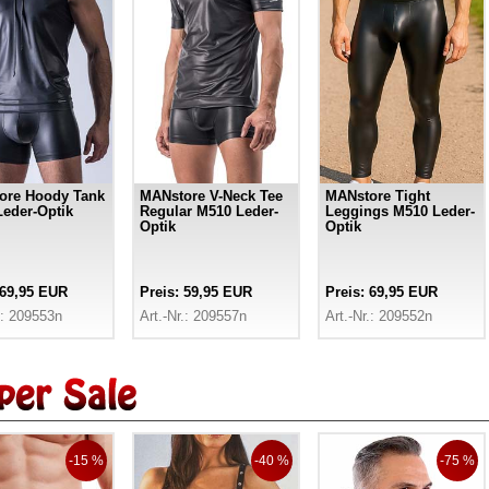
ore Hoody Tank
MANstore V-Neck Tee
MANstore Tight
eder-Optik
Regular M510 Leder-
Leggings M510 Leder-
Optik
Optik
 69,95 EUR
Preis: 59,95 EUR
Preis: 69,95 EUR
.: 209553n
Art.-Nr.: 209557n
Art.-Nr.: 209552n
-15 %
-40 %
-75 %