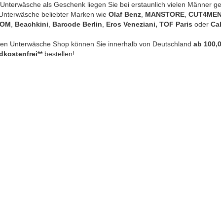
Unterwäsche als Geschenk liegen Sie bei erstaunlich vielen Männer gen
Unterwäsche beliebter Marken wie
Olaf Benz
,
MANSTORE
,
CUT4ME
HOM
,
Beachkini
,
Barcode Berlin
,
Eros Veneziani, TOF Paris
oder
Cal
ren Unterwäsche Shop können Sie innerhalb von Deutschland
ab 100,0
dkostenfrei**
bestellen!