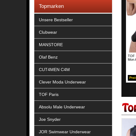
Topmarken
Unsere Bestseller
Clubwear
MANSTORE
TOF P
Olaf Benz
Mon 
CUT4MEN C4M
Prei
Clever Moda Underwear
TOF Paris
Absolu Male Underwear
Joe Snyder
JOR Swimwear Underwear