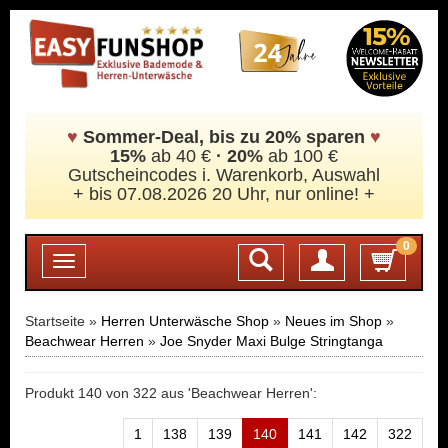
♥
Sommer-Deal, bis zu 20% sparen
♥
15%
ab 40 €
·
20%
ab 100 €
Gutscheincodes i. Warenkorb, Auswahl
+ bis 07.08.2026 20 Uhr, nur online! +
0
Login
Toggle
navigation
Startseite »
Herren Unterwäsche Shop
»
Neues im Shop
»
Beachwear Herren
»
Joe Snyder Maxi Bulge Stringtanga
Produkt 140 von 322 aus 'Beachwear Herren':
1
138
139
140
141
142
322