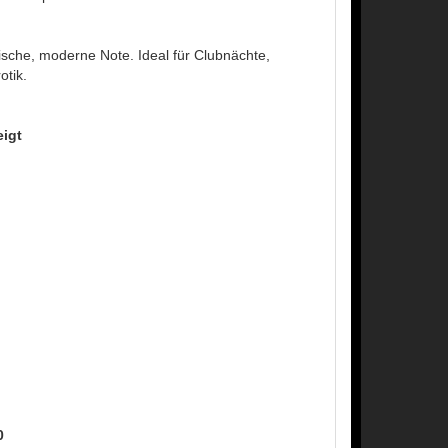
rische, moderne Note. Ideal für Clubnächte,
otik.
igt
0