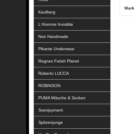
Mark
Kaulberg
L Homme Invisible
Noir Handmade
Pikante Underwear
Regnes Fetish Planet
Roberto LUCCA
ROBINSON
PUMA Wäsche & Socken
Svenjoyment
Spitzenjunge