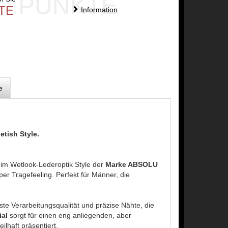
PUNKTE
TE
Information
e
tish Style.
 im Wetlook-Lederoptik Style der
Marke ABSOLU
er Tragefeeling. Perfekt für Männer, die
ste Verarbeitungsqualität und präzise Nähte, die
ial
sorgt für einen eng anliegenden, aber
lhaft präsentiert.