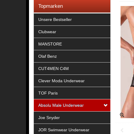
Topmarken
Unsere Bestseller
Clubwear
MANSTORE
Olaf Benz
CUT4MEN C4M
Clever Moda Underwear
TOF Paris
Absolu Male Underwear
Joe Snyder
JOR Swimwear Underwear