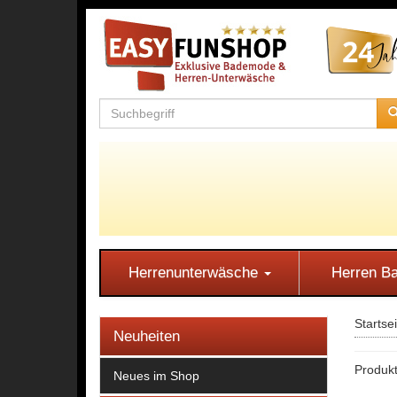
Herrenunterwäsche
Herren 
Startse
Neuheiten
Produkt
Neues im Shop