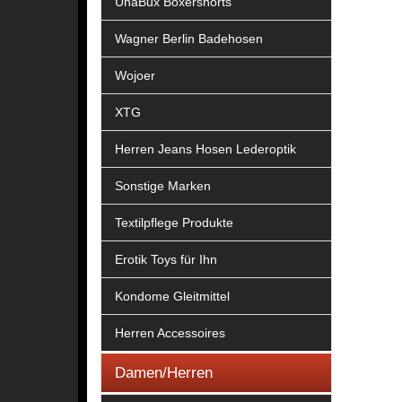
UnaBux Boxershorts
Wagner Berlin Badehosen
Wojoer
XTG
Herren Jeans Hosen Lederoptik
Sonstige Marken
Textilpflege Produkte
Erotik Toys für Ihn
Kondome Gleitmittel
Herren Accessoires
Damen/Herren