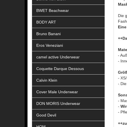
Mask
BWET Beachwear
Die g
Fashi
BODY ART
Eine
Bruno Banani
++Da
Eros Veneziani
Mate
- Au
camel active Underwear
- In
Coquette Darque Dessous
Größ
- XS
Calvin Klein
- Die
Cover Male Underwear
Sons
- Ma
DON MORIS Underwear
-
Wir
- Pfl
Good Devil
++zu
HOM