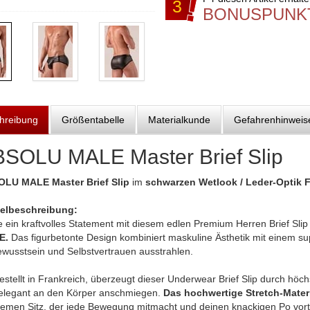
3
BONUSPUNK
hreibung
Größentabelle
Materialkunde
Gefahrenhinweis
SOLU MALE Master Brief Slip
LU MALE Master Brief Slip
im
schwarzen Wetlook / Leder-Optik Fe
kelbeschreibung:
 ein kraftvolles Statement mit diesem edlen Premium Herren Brief Slip
E.
Das figurbetonte Design kombiniert maskuline Ästhetik mit einem sup
ewusstsein und Selbstvertrauen ausstrahlen.
stellt in Frankreich, überzeugt dieser Underwear Brief Slip durch höch
 elegant an den Körper anschmiegen.
Das hochwertige Stretch-Mater
emen Sitz, der jede Bewegung mitmacht und deinen knackigen Po vortei