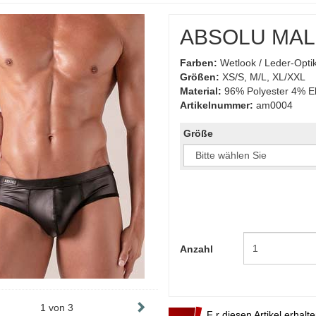
ABSOLU MALE 
Farben:
Wetlook / Leder-Opti
Größen:
XS/S, M/L, XL/XXL
Material:
96% Polyester 4% E
Artikelnummer:
am0004
Größe
Anzahl
1
von
3
F r diesen Artikel erhalt