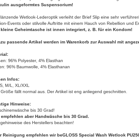
ulin ausgeformtes Suspensorium!
länzende Wetlook-Lederoptik verleiht der Brief Slip eine sehr verführe
on-Events oder stilvolle Auftritte mit einem Hauch von Rebellion und Er
 kleine Geheimtasche ist innen integriert, z. B. für ein Kondom!
zu passende Artikel werden im Warenkorb zur Auswahl mit angeze
rial:
ßen: 96% Polyester, 4% Elasthan
nen: 96% Baumwolle, 4% Elasthanan
en Infos:
/S, M/L, XL/XXL
 Größe fällt normal aus. Der Artikel ist eng anliegend geschnitten.
tige Hinweise:
schinenwäsche bis 30 Grad!
 empfehlen aber Handwäsche bis 30 Grad.
egehinweise des Herstellers beachten!
r Reinigung empfehlen wir beGLOSS Special Wash Wetlook PU25