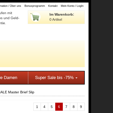
ation / Über uns
Bonusprogramm
Kontakt
Mein Konto / LogIn
ufen mit
Im Warenkorb:
ps und Geld-
0 Artikel
tie.
e Damen
Super Sale bis -75%
LE Master Brief Slip
1
4
5
6
7
8
9