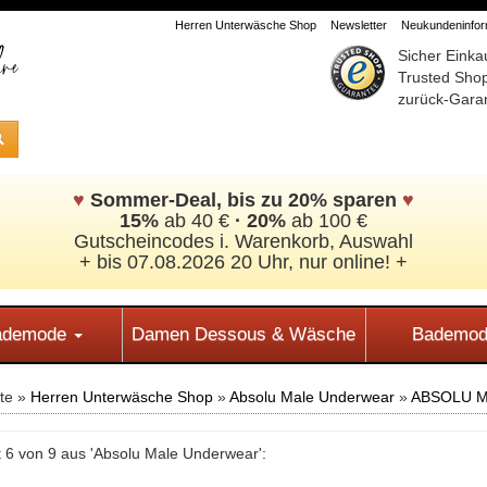
Herren Unterwäsche Shop
Newsletter
Neukundeninform
Sicher Einka
Trusted Sho
zurück-Garan
♥
Sommer-Deal, bis zu 20% sparen
♥
15%
ab 40 €
·
20%
ab 100 €
Gutscheincodes i. Warenkorb, Auswahl
+ bis 07.08.2026 20 Uhr, nur online! +
Bademode
Damen Dessous & Wäsche
Bademod
ite »
Herren Unterwäsche Shop
»
Absolu Male Underwear
»
ABSOLU MA
 6 von 9 aus 'Absolu Male Underwear':