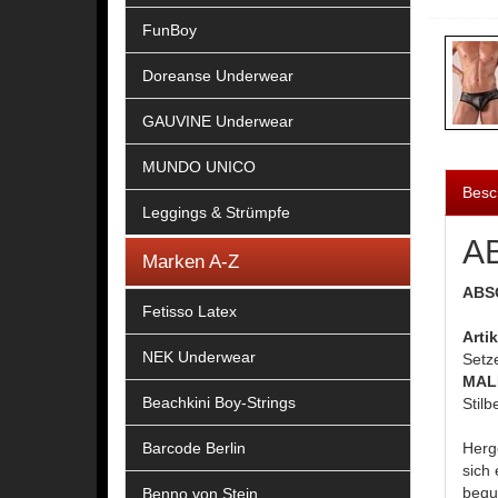
FunBoy
Doreanse Underwear
GAUVINE Underwear
MUNDO UNICO
Besc
Leggings & Strümpfe
AB
Marken A-Z
ABSO
Fetisso Latex
Arti
NEK Underwear
Setze
MAL
Beachkini Boy-Strings
Stilb
Barcode Berlin
Herge
sich
bequ
Benno von Stein