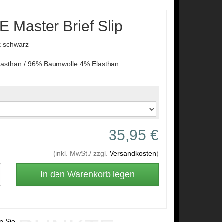
Master Brief Slip
k schwarz
lasthan / 96% Baumwolle 4% Elasthan
35,95 €
(inkl. MwSt./ zzgl.
Versandkosten
)
en Sie