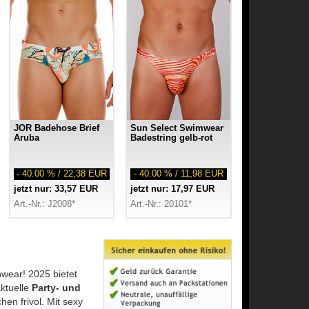
JOR Badehose Brief
Sun Select Swimwear
Aruba
Badestring gelb-rot
- 40.00 % / 22,38 EUR
- 40.00 % / 11,98 EUR
jetzt nur: 33,57 EUR
jetzt nur: 17,97 EUR
Art.-Nr.: J2008*
Art.-Nr.: 20101*
wear! 2025 bietet
ktuelle
Party- und
hen frivol. Mit sexy