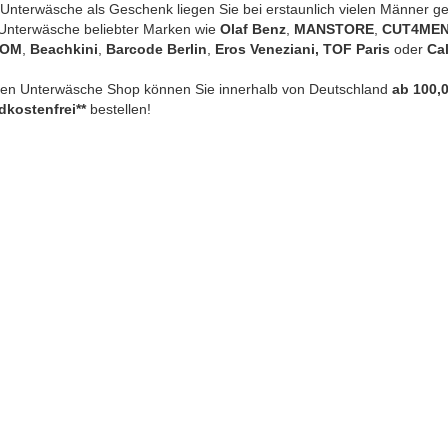
Unterwäsche als Geschenk liegen Sie bei erstaunlich vielen Männer gen
Unterwäsche beliebter Marken wie
Olaf Benz
,
MANSTORE
,
CUT4ME
HOM
,
Beachkini
,
Barcode Berlin
,
Eros Veneziani, TOF Paris
oder
Cal
ren Unterwäsche Shop können Sie innerhalb von Deutschland
ab 100,0
dkostenfrei**
bestellen!