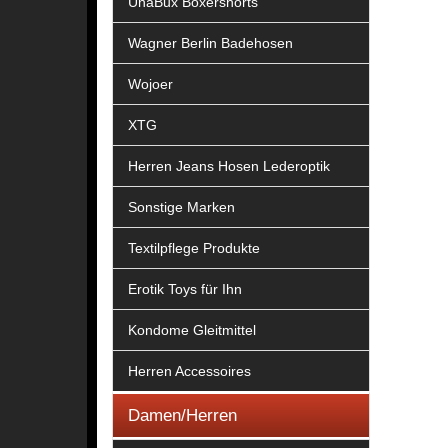
UnaBux Boxershorts
Wagner Berlin Badehosen
Wojoer
XTG
Herren Jeans Hosen Lederoptik
Sonstige Marken
Textilpflege Produkte
Erotik Toys für Ihn
Kondome Gleitmittel
Herren Accessoires
Damen/Herren