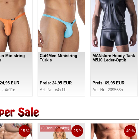
n Ministring
Cut4Men Ministring
MANstore Hoody Tank
r
Türkis
M510 Leder-Optik
 24,95 EUR
Preis: 24,95 EUR
Preis: 69,95 EUR
.: c4x11c
Art.-Nr.: c4x11t
Art.-Nr.: 209553n
(3 Bonuspunkte)
-15 %
-25 %
-40 %