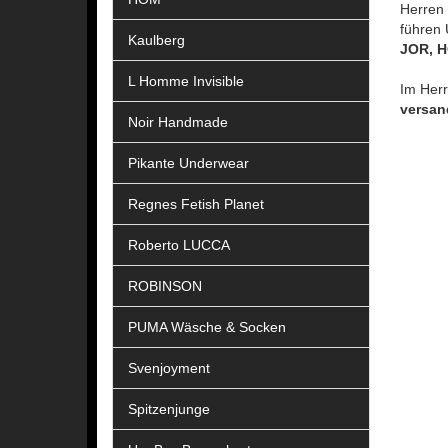
Herren 
führen 
Kaulberg
JOR, 
L Homme Invisible
Im Her
versan
Noir Handmade
Pikante Underwear
Regnes Fetish Planet
Roberto LUCCA
ROBINSON
PUMA Wäsche & Socken
Svenjoyment
Spitzenjunge