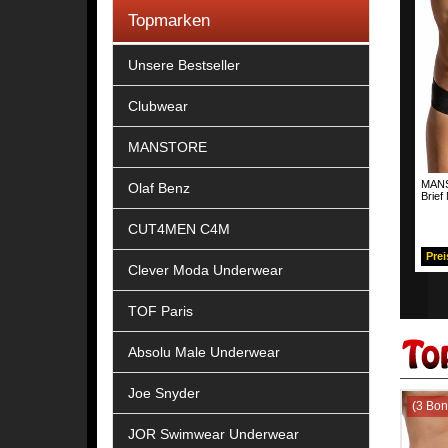
Topmarken
Unsere Bestseller
Clubwear
MANSTORE
MANS
Olaf Benz
Brief
CUT4MEN C4M
Prei
Clever Moda Underwear
TOF Paris
Absolu Male Underwear
Joe Snyder
(3 Bon
JOR Swimwear Underwear