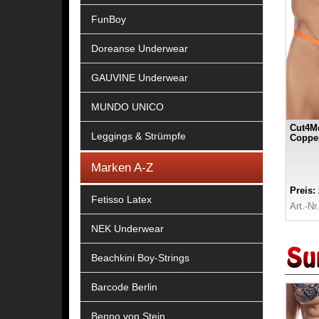
FunBoy
Doreanse Underwear
GAUVINE Underwear
MUNDO UNICO
Cut4Me
Leggings & Strümpfe
Coppe
Marken A-Z
Preis:
Fetisso Latex
Art.-Nr
NEK Underwear
Beachkini Boy-Strings
Barcode Berlin
Benno von Stein