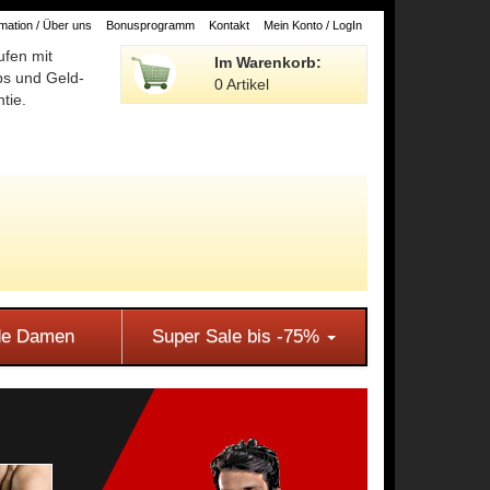
ation / Über uns
Bonusprogramm
Kontakt
Mein Konto / LogIn
ufen mit
Im Warenkorb:
ps und Geld-
0 Artikel
tie.
e Damen
Super Sale bis -75%