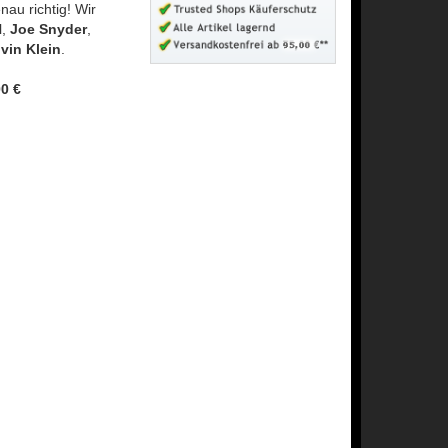
au richtig! Wir
N
,
Joe Snyder
,
vin Klein
.
0 €