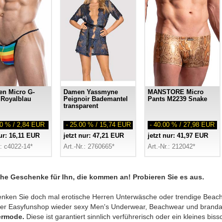
en Micro G-
Damen Yassmyne
MANSTORE Micro
 Royalblau
Peignoir Bademantel
Pants M2239 Snake
transparent
00 % / 2,84 EUR
- 25.00 % / 15,74 EUR
- 40.00 % / 27,98 EUR
nur: 16,11 EUR
jetzt nur: 47,21 EUR
jetzt nur: 41,97 EUR
.: c4022-14*
Art.-Nr.: 2760665*
Art.-Nr.: 212042*
che Geschenke für Ihn, die kommen an! Probieren Sie es aus.
nken Sie doch mal erotische Herren Unterwäsche oder trendige Beach
der Easyfunshop wieder sexy Men's Underwear, Beachwear und branda
rmode.
Diese ist garantiert sinnlich verführerisch oder ein kleines bissc