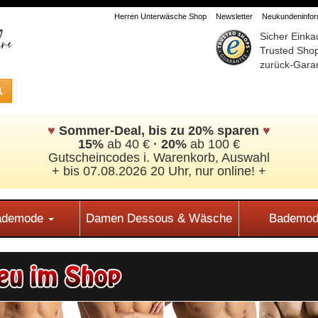
Herren Unterwäsche Shop
Newsletter
Neukundeninform
Sicher Einka
Trusted Sho
zurück-Garan
♥
Sommer-Deal, bis zu 20% sparen
♥
15%
ab 40 €
·
20%
ab 100 €
Gutscheincodes i. Warenkorb, Auswahl
+ bis 07.08.2026 20 Uhr, nur online! +
Bademode
Damen Dessous & Wäsche
Bademod