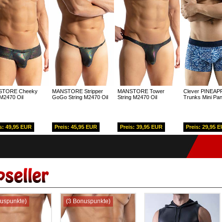
TORE Cheeky
MANSTORE Stripper
MANSTORE Tower
Clever PINEAP
 M2470 Oil
GoGo String M2470 Oil
String M2470 Oil
Trunks Mini Pan
s: 49,95 EUR
Preis: 45,95 EUR
Preis: 39,95 EUR
Preis: 29,95 
uspunkte)
(3 Bonuspunkte)