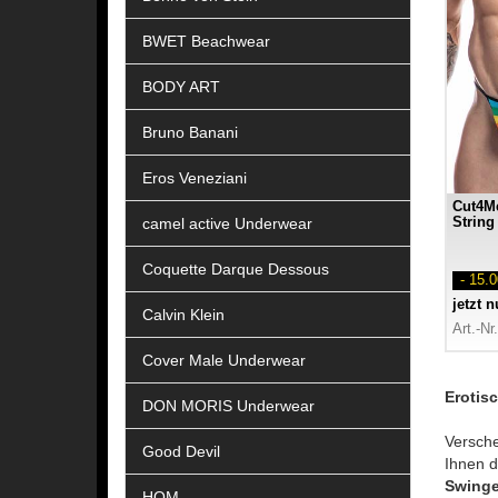
BWET Beachwear
BODY ART
Bruno Banani
Eros Veneziani
Cut4M
camel active Underwear
String
Coquette Darque Dessous
- 15.
jetzt 
Calvin Klein
Art.-Nr
Cover Male Underwear
Erotis
DON MORIS Underwear
Versche
Good Devil
Ihnen 
Swinge
HOM