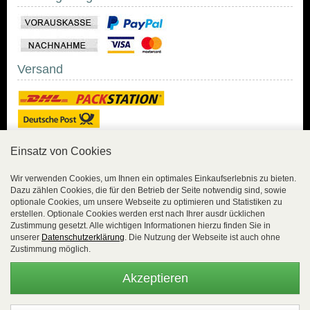
Versand
Einsatz von Cookies
Sicher Einkaufen
Wir verwenden Cookies, um Ihnen ein optimales Einkaufserlebnis zu bieten.
Dazu zählen Cookies, die für den Betrieb der Seite notwendig sind, sowie
Sicher Einkaufen mit
optionale Cookies, um unsere Webseite zu optimieren und Statistiken zu
Trusted Shops und
erstellen. Optionale Cookies werden erst nach Ihrer ausdr ücklichen
Geld-zurück-Garantie.
Zustimmung gesetzt. Alle wichtigen Informationen hierzu finden Sie in
unserer
Datenschutzerklärung
. Die Nutzung der Webseite ist auch ohne
Alle Bestelldaten werden
Zustimmung möglich.
lückenlos verschlüsselt
übertragen.
Akzeptieren
Die Shop-Server sind PCI-zertifiziert.