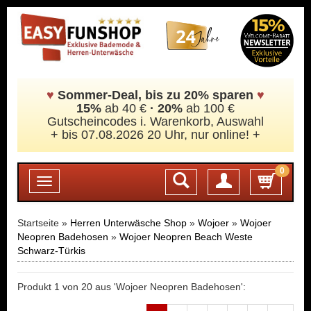
♥
Sommer-Deal, bis zu 20% sparen
♥
15%
ab 40 €
·
20%
ab 100 €
Gutscheincodes i. Warenkorb, Auswahl
+ bis 07.08.2026 20 Uhr, nur online! +
0
Login
Toggle
navigation
Startseite »
Herren Unterwäsche Shop
»
Wojoer
»
Wojoer
Neopren Badehosen
»
Wojoer Neopren Beach Weste
Schwarz-Türkis
Produkt 1 von 20 aus 'Wojoer Neopren Badehosen':