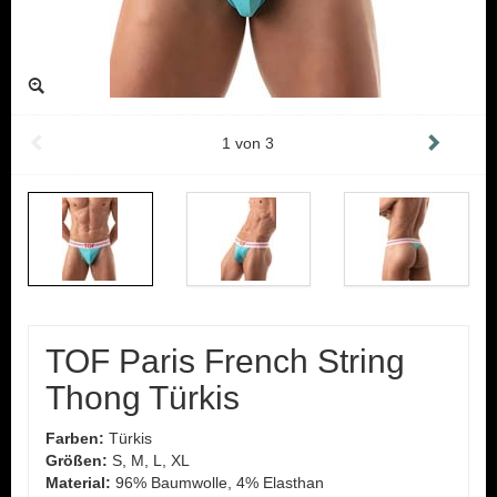
1
von
3
TOF Paris French String
Thong Türkis
Farben:
Türkis
Größen:
S, M, L, XL
Material:
96% Baumwolle, 4% Elasthan