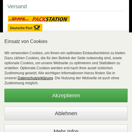
Versand
Einsatz von Cookies
Sicher Einkaufen
Wir verwenden Cookies, um Ihnen ein optimales Einkaufserlebnis zu bieten.
Dazu zählen Cookies, die für den Betrieb der Seite notwendig sind, sowie
Sicher Einkaufen mit
optionale Cookies, um unsere Webseite zu optimieren und Statistiken zu
Trusted Shops und
erstellen. Optionale Cookies werden erst nach Ihrer ausdr ücklichen
Geld-zurück-Garantie.
Zustimmung gesetzt. Alle wichtigen Informationen hierzu finden Sie in
unserer
Datenschutzerklärung
. Die Nutzung der Webseite ist auch ohne
Alle Bestelldaten werden
Zustimmung möglich.
lückenlos verschlüsselt
übertragen.
Akzeptieren
Die Shop-Server sind PCI-zertifiziert.
WEBSALE Shopsystem
- © Alle Rechte vorbehalten |
EasyFunShop - August-Horch-Straße 9 - D-56751 Polch - Tel:
+49 (0)2654 8839818 - Fax: 02654 883 9820 -
Mehr Infos