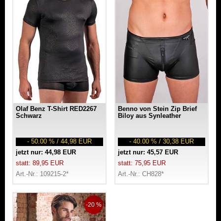
Olaf Benz T-Shirt RED2267
Benno von Stein Zip Brief
Schwarz
Biloy aus Synleather
- 50.00 % / 44,98 EUR
- 40.00 % / 30,38 EUR
jetzt nur: 44,98 EUR
jetzt nur: 45,57 EUR
statt: 89,95 EUR
statt: 75,95 EUR
Art.-Nr.: 109215-2*
Art.-Nr.: CH828*
-20 %