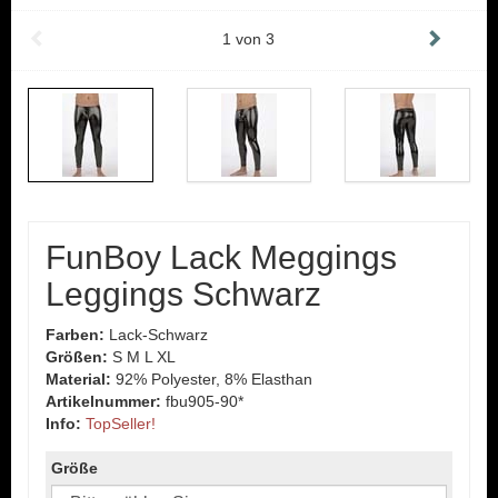
1
von
3
FunBoy Lack Meggings
Leggings Schwarz
Farben:
Lack-Schwarz
Größen:
S M L XL
Material:
92% Polyester, 8% Elasthan
Artikelnummer:
fbu905-90*
Info:
TopSeller!
Größe