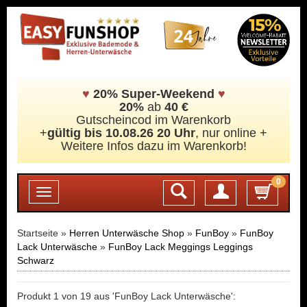
♥
20% Super-Weekend
♥
20%
ab
40 €
Gutscheincod im Warenkorb
+
gültig bis 10.08.26 20 Uhr
, nur online +
Weitere Infos dazu im Warenkorb!
0
Login
Toggle
navigation
Startseite »
Herren Unterwäsche Shop
»
FunBoy
»
FunBoy
Lack Unterwäsche
»
FunBoy Lack Meggings Leggings
Schwarz
Produkt 1 von 19 aus 'FunBoy Lack Unterwäsche':