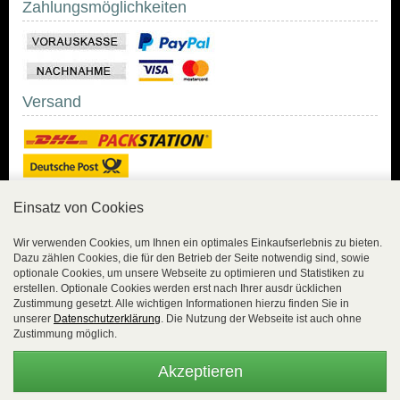
Zahlungsmöglichkeiten
Versand
Einsatz von Cookies
Sicher Einkaufen
Wir verwenden Cookies, um Ihnen ein optimales Einkaufserlebnis zu bieten.
Dazu zählen Cookies, die für den Betrieb der Seite notwendig sind, sowie
Sicher Einkaufen mit
optionale Cookies, um unsere Webseite zu optimieren und Statistiken zu
Trusted Shops und
erstellen. Optionale Cookies werden erst nach Ihrer ausdr ücklichen
Geld-zurück-Garantie.
Zustimmung gesetzt. Alle wichtigen Informationen hierzu finden Sie in
unserer
Datenschutzerklärung
. Die Nutzung der Webseite ist auch ohne
Alle Bestelldaten werden
Zustimmung möglich.
lückenlos verschlüsselt
übertragen.
Akzeptieren
Die Shop-Server sind PCI-zertifiziert.