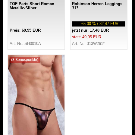
TOF Paris Short Roman
Robinson Herren Leggings
Metallic-Silber
313
- 65.00 % / 32,47 EUR
Preis: 69,95 EUR
jetzt nur: 17,48 EUR
statt: 49,95 EUR
Art.-Nr.: SH0010A
Art.-Nr.: 313W261*
(3 Bonuspunkte)