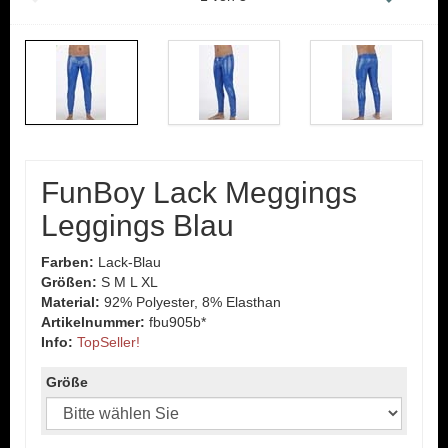
FunBoy Lack Meggings
Leggings Blau
Farben:
Lack-Blau
Größen:
S M L XL
Material:
92% Polyester, 8% Elasthan
Artikelnummer:
fbu905b*
Info:
TopSeller!
Größe