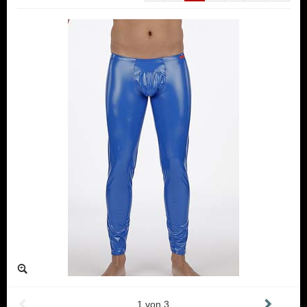
1
von
3