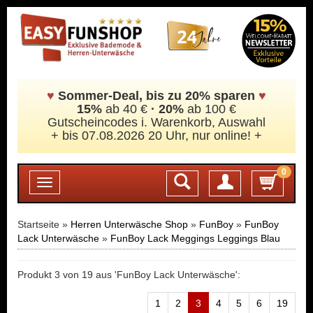
♥
Sommer-Deal, bis zu 20% sparen
♥
15%
ab 40 €
·
20%
ab 100 €
Gutscheincodes i. Warenkorb, Auswahl
+ bis 07.08.2026 20 Uhr, nur online! +
0
Login
Toggle
navigation
Startseite »
Herren Unterwäsche Shop
»
FunBoy
»
FunBoy
Lack Unterwäsche
»
FunBoy Lack Meggings Leggings Blau
Produkt 3 von 19 aus 'FunBoy Lack Unterwäsche':
1
2
3
4
5
6
19