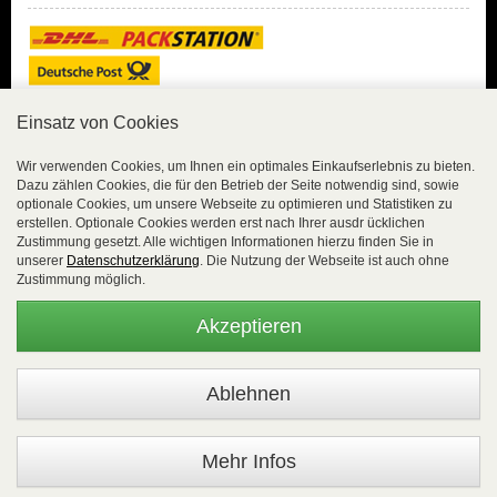
Einsatz von Cookies
Sicher Einkaufen
Wir verwenden Cookies, um Ihnen ein optimales Einkaufserlebnis zu bieten.
Dazu zählen Cookies, die für den Betrieb der Seite notwendig sind, sowie
Sicher Einkaufen mit
optionale Cookies, um unsere Webseite zu optimieren und Statistiken zu
Trusted Shops und
erstellen. Optionale Cookies werden erst nach Ihrer ausdr ücklichen
Geld-zurück-Garantie.
Zustimmung gesetzt. Alle wichtigen Informationen hierzu finden Sie in
unserer
Datenschutzerklärung
. Die Nutzung der Webseite ist auch ohne
Alle Bestelldaten werden
Zustimmung möglich.
lückenlos verschlüsselt
übertragen.
Akzeptieren
Die Shop-Server sind PCI-zertifiziert.
WEBSALE Shopsystem
- © Alle Rechte vorbehalten |
EasyFunShop - August-Horch-Straße 9 - D-56751 Polch - Tel:
+49 (0)2654 8839818 - Fax: 02654 883 9820 -
Mehr Infos
www.easyfunshop.net - vertrieb(at)easyfunshop.net