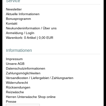
Service
Newsletter
Aktuelle Informationen
Bonusprogramm
Kontakt
Neukundeninformation / Über uns
Anmeldung / LogIn
Warenkorb: 0 Artikel | 0,00 EUR
Informationen
Impressum
Unsere AGB
Datenschutzinformationen
Zahlungsmöglichkeiten
Versandkosten / Liefergebiet / Zahlungsarten
Widerrufsrecht
Rücksendungen
Reizwäsche
Herren Unterwäsche Shop online
Presse