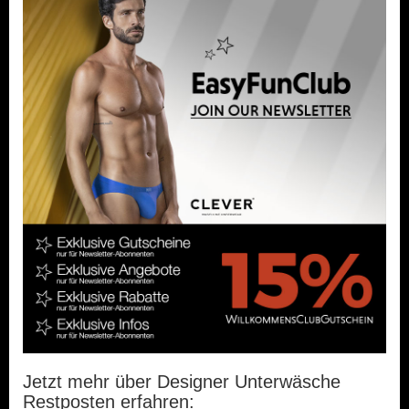
Jetzt mehr über Designer Unterwäsche
Restposten erfahren: