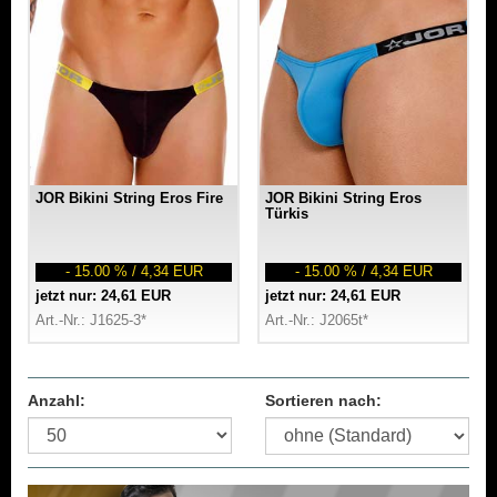
JOR Bikini String Eros Fire
JOR Bikini String Eros
Türkis
- 15.00 % / 4,34 EUR
- 15.00 % / 4,34 EUR
jetzt nur: 24,61 EUR
jetzt nur: 24,61 EUR
Art.-Nr.: J1625-3*
Art.-Nr.: J2065t*
Anzahl:
Sortieren nach: