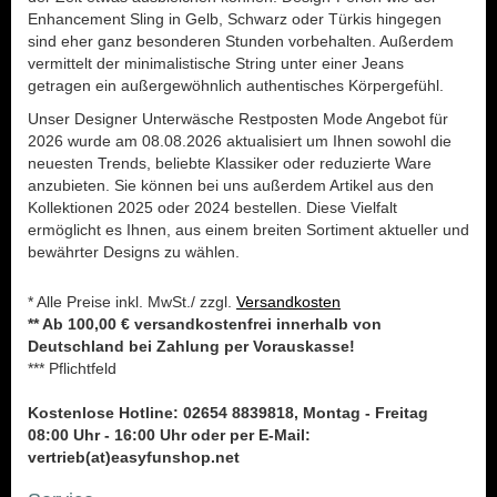
Enhancement Sling in Gelb, Schwarz oder Türkis hingegen
sind eher ganz besonderen Stunden vorbehalten. Außerdem
vermittelt der minimalistische String unter einer Jeans
getragen ein außergewöhnlich authentisches Körpergefühl.
Unser Designer Unterwäsche Restposten Mode Angebot für
2026 wurde am 08.08.2026 aktualisiert um Ihnen sowohl die
neuesten Trends, beliebte Klassiker oder reduzierte Ware
anzubieten. Sie können bei uns außerdem Artikel aus den
Kollektionen 2025 oder 2024 bestellen. Diese Vielfalt
ermöglicht es Ihnen, aus einem breiten Sortiment aktueller und
bewährter Designs zu wählen.
* Alle Preise inkl. MwSt./ zzgl.
Versandkosten
** Ab 100,00 € versandkostenfrei innerhalb von
Deutschland bei Zahlung per Vorauskasse!
*** Pflichtfeld
Kostenlose Hotline: 02654 8839818, Montag - Freitag
08:00 Uhr - 16:00 Uhr oder per E-Mail:
vertrieb(at)easyfunshop.net