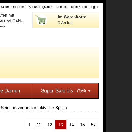
ation / Über uns
Bonusprogramm
Kontakt
Mein Konto / LogIn
ufen mit
Im Warenkorb:
ps und Geld-
0 Artikel
tie.
e Damen
Super Sale bis -75%
tring ouvert aus effektvoller Spitze
1
11
12
13
14
15
57