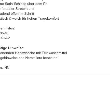
ine Satin-Schleife über dem Po
mfortabler Stretchbund
ladend offen im Schritt
stisch & weich für hohen Tragekomfort
en Infos:
38-40
L
40-42
tige Hinweise:
honenden Handwäsche mit Feinwaschmittel
egehinweise des Herstellers beachten!
e:
NN