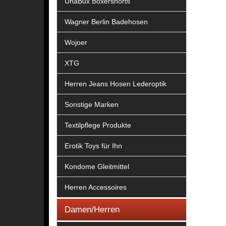
UnaBux Boxershorts
Wagner Berlin Badehosen
Wojoer
XTG
Herren Jeans Hosen Lederoptik
Sonstige Marken
Textilpflege Produkte
Erotik Toys für Ihn
Kondome Gleitmittel
Herren Accessoires
Damen/Herren