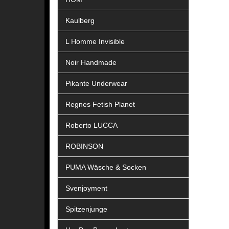
Kaulberg
L Homme Invisible
Noir Handmade
Pikante Underwear
Regnes Fetish Planet
Roberto LUCCA
ROBINSON
PUMA Wäsche & Socken
Svenjoyment
Spitzenjunge