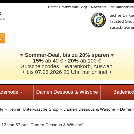
Herren Unterwäsche Shop
Newsletter
Neukundeninform
Sicher Einka
Trusted Sho
zurück-Garan
♥
Sommer-Deal, bis zu 20% sparen
♥
15%
ab 40 €
·
20%
ab 100 €
Gutscheincodes i. Warenkorb, Auswahl
+ bis 07.08.2026 20 Uhr, nur online! +
Bademode
Damen Dessous & Wäsche
Bademod
ite »
Herren Unterwäsche Shop
»
Damen Dessous & Wäsche
»
Damen S
t 13 von 57 aus 'Damen Dessous & Wäsche':