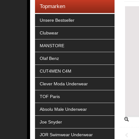
Topmarken
Unsere Bestseller
Clubwear
MANSTORE
Olaf Benz
CUT4MEN C4M
Clever Moda Underwear
TOF Paris
Absolu Male Underwear
Joe Snyder
JOR Swimwear Underwear