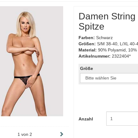
Damen String o
Spitze
Farben:
Schwarz
Größen:
S/M 38-40, L/XL 40-
Material:
90% Polyamid, 10% 
Artikelnummer:
2322404*
Größe
Anzahl
1
von
2