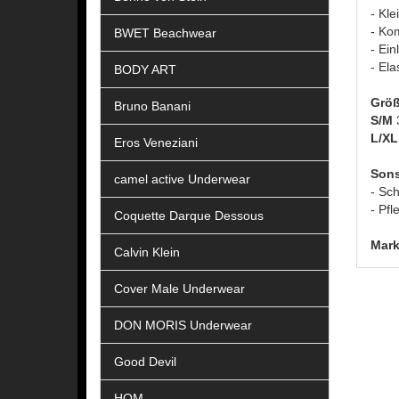
- Kle
- Ko
BWET Beachwear
- Ein
- Ela
BODY ART
Größ
Bruno Banani
S/M
L/X
Eros Veneziani
Sons
camel active Underwear
- Sc
- Pfl
Coquette Darque Dessous
Mark
Calvin Klein
Cover Male Underwear
DON MORIS Underwear
Good Devil
HOM