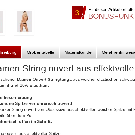
F r diesen Artikel erhalt
3
BONUSPUNK
hreibung
Größentabelle
Materialkunde
Gefahrenhinweis
men String ouvert aus effektvolle
 schöner
Damen Ouvert Stringtanga
aus weicher elastischer, schwar
amid und 10% Elasthan.
kelbeschreibung:
schöne Spitze verführerisch ouvert!
rzer String ouvert von Obsessive aus effektvoller, weicher Spitze mit 
eife über dem Po.
ührerisch offen im Schritt.
ing ouvert aus effektvoller Spitze