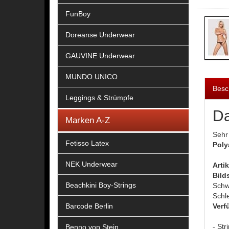
FunBoy
Doreanse Underwear
GAUVINE Underwear
MUNDO UNICO
Besc
Leggings & Strümpfe
Da
Marken A-Z
Sehr
Fetisso Latex
Poly
NEK Underwear
Arti
Bild
Beachkini Boy-Strings
Schwa
Schl
Barcode Berlin
Verf
- Str
Benno von Stein