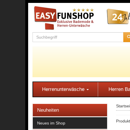
Herrenunterwäsche
Herren 
Startse
Neuheiten
Produk
Neues im Shop