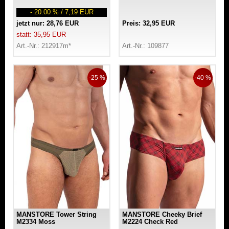
- 20.00 % / 7,19 EUR
jetzt nur: 28,76 EUR
Preis: 32,95 EUR
statt: 35,95 EUR
Art.-Nr.: 212917m*
Art.-Nr.: 109877
-25 %
-40 %
MANSTORE Tower String
MANSTORE Cheeky Brief
M2334 Moss
M2224 Check Red