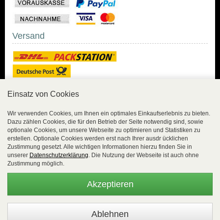
Versand
Einsatz von Cookies
Sicher Einkaufen
Wir verwenden Cookies, um Ihnen ein optimales Einkaufserlebnis zu bieten.
Dazu zählen Cookies, die für den Betrieb der Seite notwendig sind, sowie
Sicher Einkaufen mit
optionale Cookies, um unsere Webseite zu optimieren und Statistiken zu
Trusted Shops und
erstellen. Optionale Cookies werden erst nach Ihrer ausdr ücklichen
Geld-zurück-Garantie.
Zustimmung gesetzt. Alle wichtigen Informationen hierzu finden Sie in
unserer
Datenschutzerklärung
. Die Nutzung der Webseite ist auch ohne
Alle Bestelldaten werden
Zustimmung möglich.
lückenlos verschlüsselt
übertragen.
Akzeptieren
Die Shop-Server sind PCI-zertifiziert.