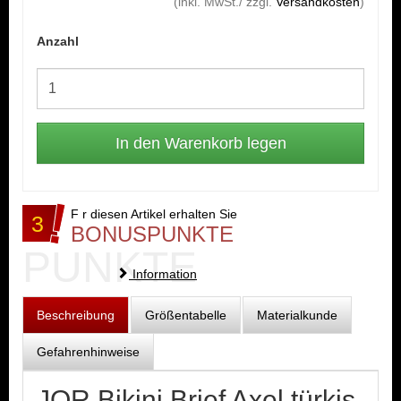
(inkl. MwSt./ zzgl.
Versandkosten
)
Anzahl
F r diesen Artikel erhalten Sie
3
BONUSPUNKTE
PUNKTE
Information
Beschreibung
Größentabelle
Materialkunde
Gefahrenhinweise
JOR Bikini Brief Axel türkis