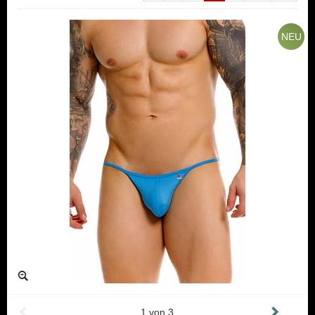
NEU
1
von
3