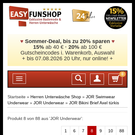
♥
Sommer-Deal, bis zu 20% sparen
♥
15%
ab 40 €
·
20%
ab 100 €
Gutscheincodes i. Warenkorb, Auswahl
+ bis 07.08.2026 20 Uhr, nur online! +
0
Login
Toggle
navigation
Startseite »
Herren Unterwäsche Shop
»
JOR Swimwear
Underwear
»
JOR Underwear
»
JOR Bikini Brief Axel türkis
Produkt 8 von 88 aus 'JOR Underwear':
1
6
7
8
9
10
88