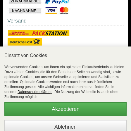
Versand
Einsatz von Cookies
Sicher Einkaufen
Wir verwenden Cookies, um Ihnen ein optimales Einkaufserlebnis zu bieten.
Dazu zählen Cookies, die für den Betrieb der Seite notwendig sind, sowie
Sicher Einkaufen mit
optionale Cookies, um unsere Webseite zu optimieren und Statistiken zu
Trusted Shops und
erstellen. Optionale Cookies werden erst nach Ihrer ausdr ücklichen
Geld-zurück-Garantie.
Zustimmung gesetzt. Alle wichtigen Informationen hierzu finden Sie in
unserer
Datenschutzerklärung
. Die Nutzung der Webseite ist auch ohne
Alle Bestelldaten werden
Zustimmung möglich.
lückenlos verschlüsselt
übertragen.
Akzeptieren
Die Shop-Server sind PCI-zertifiziert.