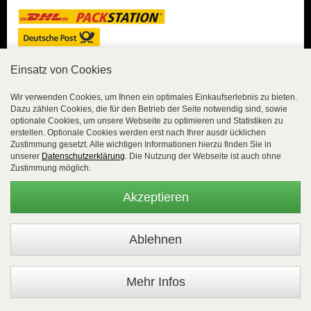
Einsatz von Cookies
Sicher Einkaufen
Wir verwenden Cookies, um Ihnen ein optimales Einkaufserlebnis zu bieten.
Dazu zählen Cookies, die für den Betrieb der Seite notwendig sind, sowie
Sicher Einkaufen mit
optionale Cookies, um unsere Webseite zu optimieren und Statistiken zu
Trusted Shops und
erstellen. Optionale Cookies werden erst nach Ihrer ausdr ücklichen
Geld-zurück-Garantie.
Zustimmung gesetzt. Alle wichtigen Informationen hierzu finden Sie in
unserer
Datenschutzerklärung
. Die Nutzung der Webseite ist auch ohne
Alle Bestelldaten werden
Zustimmung möglich.
lückenlos verschlüsselt
übertragen.
Akzeptieren
Die Shop-Server sind PCI-zertifiziert.
WEBSALE Shopsystem
- © Alle Rechte vorbehalten |
EasyFunShop - August-Horch-Straße 9 - D-56751 Polch - Tel:
+49 (0)2654 8839818 - Fax: 02654 883 9820 -
Mehr Infos
www.easyfunshop.net - vertrieb(at)easyfunshop.net