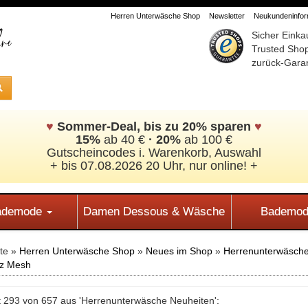
Herren Unterwäsche Shop
Newsletter
Neukundeninform
Sicher Einka
Trusted Sho
zurück-Garan
♥
Sommer-Deal, bis zu 20% sparen
♥
15%
ab 40 €
·
20%
ab 100 €
Gutscheincodes i. Warenkorb, Auswahl
+ bis 07.08.2026 20 Uhr, nur online! +
Bademode
Damen Dessous & Wäsche
Bademod
ite »
Herren Unterwäsche Shop
»
Neues im Shop
»
Herrenunterwäsche
z Mesh
 293 von 657 aus 'Herrenunterwäsche Neuheiten':