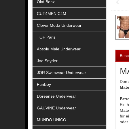
Olaf Benz
CUT4MEN C4M
Clever Moda Underwear
TOF Paris
Absolu Male Underwear
Besc
Joe Snyder
M
JOR Swimwear Underwear
Den 
FunBoy
Mate
Doreanse Underwear
Beso
Ein h
GAUVINE Underwear
Mate
für 
MUNDO UNICO
oder 