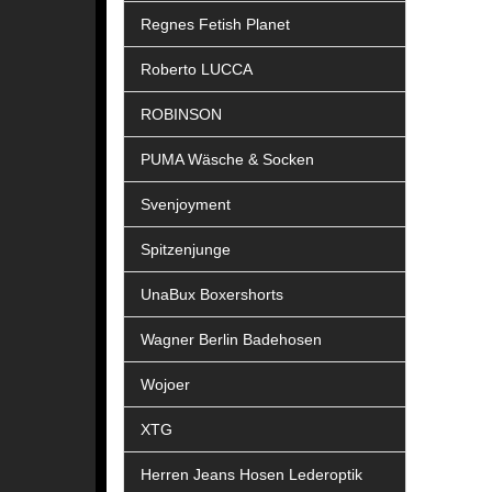
Regnes Fetish Planet
Roberto LUCCA
ROBINSON
PUMA Wäsche & Socken
Svenjoyment
Spitzenjunge
UnaBux Boxershorts
Wagner Berlin Badehosen
Wojoer
XTG
Herren Jeans Hosen Lederoptik