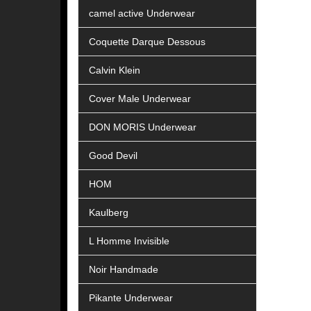
camel active Underwear
Coquette Darque Dessous
Calvin Klein
Cover Male Underwear
DON MORIS Underwear
Good Devil
HOM
Kaulberg
L Homme Invisible
Noir Handmade
Pikante Underwear