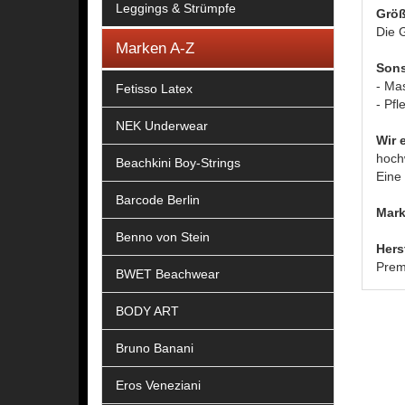
Leggings & Strümpfe
Größ
Die G
Marken A-Z
Sons
- Ma
Fetisso Latex
- Pfl
NEK Underwear
Wir 
hoch
Beachkini Boy-Strings
Eine 
Barcode Berlin
Mark
Benno von Stein
Hers
Prem
BWET Beachwear
BODY ART
Bruno Banani
Eros Veneziani