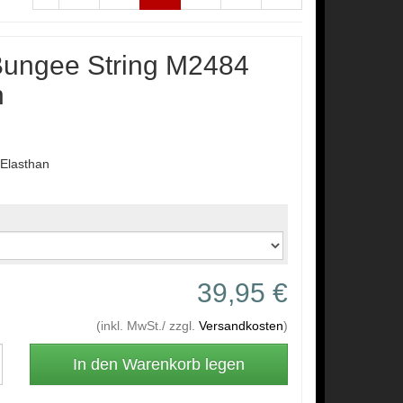
ngee String M2484
h
Elasthan
39,95 €
(inkl. MwSt./ zzgl.
Versandkosten
)