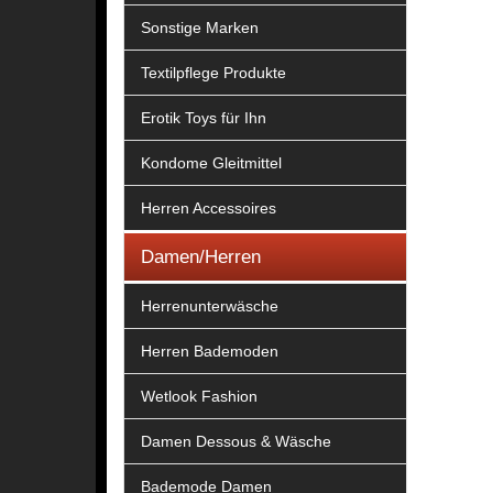
Sonstige Marken
Textilpflege Produkte
Erotik Toys für Ihn
Kondome Gleitmittel
Herren Accessoires
Damen/Herren
Herrenunterwäsche
Herren Bademoden
Wetlook Fashion
Damen Dessous & Wäsche
Bademode Damen