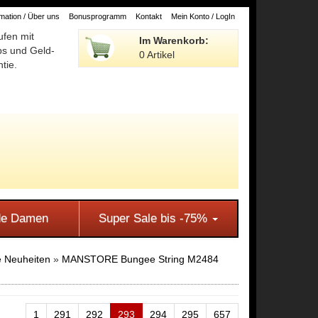
ation / Über uns
Bonusprogramm
Kontakt
Mein Konto / LogIn
ufen mit
Im Warenkorb:
ps und Geld-
0 Artikel
tie.
e Damen
Super Sale bis -75%
 Neuheiten
»
MANSTORE Bungee String M2484
1
291
292
293
294
295
657