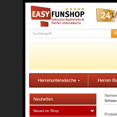
Herrenunterwäsche
Herren 
Startse
Neuheiten
Schwar
Neues im Shop
Produkt