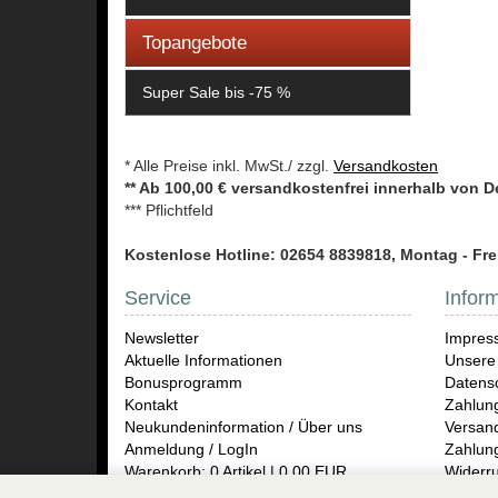
Topangebote
Super Sale bis -75 %
* Alle Preise inkl. MwSt./ zzgl.
Versandkosten
** Ab 100,00 € versandkostenfrei innerhalb von 
*** Pflichtfeld
Kostenlose Hotline: 02654 8839818, Montag - Frei
Service
Infor
Newsletter
Impres
Aktuelle Informationen
Unsere
Bonusprogramm
Datensc
Kontakt
Zahlun
Neukundeninformation / Über uns
Versand
Anmeldung / LogIn
Zahlun
Warenkorb: 0 Artikel | 0,00 EUR
Widerru
Rückse