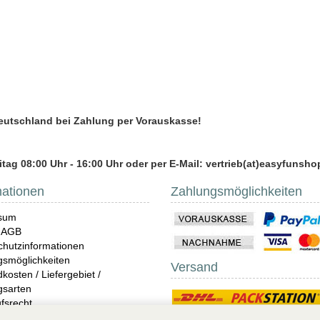
Deutschland bei Zahlung per Vorauskasse!
tag 08:00 Uhr - 16:00 Uhr oder per E-Mail: vertrieb(at)easyfunsho
mationen
Zahlungsmöglichkeiten
sum
 AGB
hutzinformationen
gsmöglichkeiten
Versand
kosten / Liefergebiet /
gsarten
fsrecht
ndungen