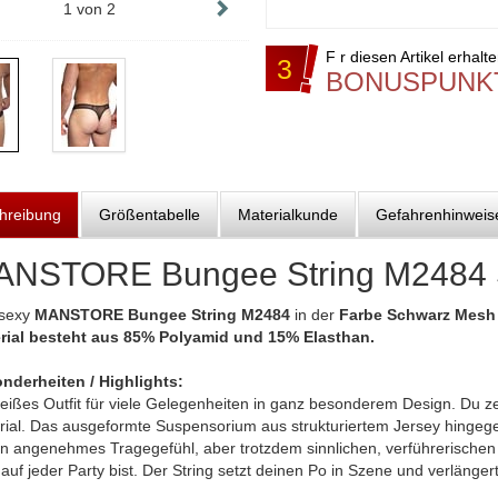
1
von
2
F r diesen Artikel erhalt
3
BONUSPUNK
hreibung
Größentabelle
Materialkunde
Gefahrenhinweis
ANSTORE Bungee String M2484 
sexy
MANSTORE Bungee String M2484
in der
Farbe Schwarz Mes
rial besteht aus 85% Polyamid und 15% Elasthan.
nderheiten / Highlights:
eißes Outfit für viele Gelegenheiten in ganz besonderem Design. Du ze
rial. Das ausgeformte Suspensorium aus strukturiertem Jersey hingegen
ein angenehmes Tragegefühl, aber trotzdem sinnlichen, verführerische
auf jeder Party bist. Der String setzt deinen Po in Szene und verlänger