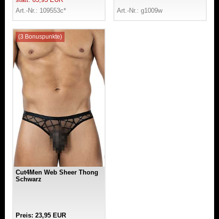
statt: 65,95 EUR
Art.-Nr.: 109553c*
Art.-Nr.: g1009w
(3 Bonuspunkte)
Cut4Men Web Sheer Thong
Schwarz
Preis: 23,95 EUR