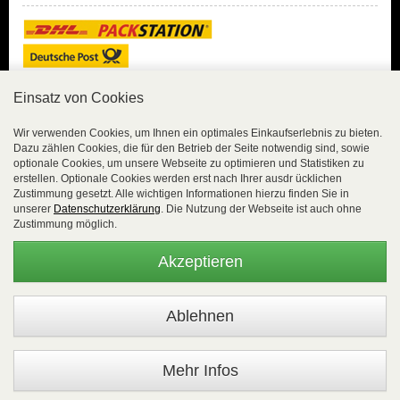
Einsatz von Cookies
Sicher Einkaufen
Wir verwenden Cookies, um Ihnen ein optimales Einkaufserlebnis zu bieten.
Dazu zählen Cookies, die für den Betrieb der Seite notwendig sind, sowie
Sicher Einkaufen mit
optionale Cookies, um unsere Webseite zu optimieren und Statistiken zu
Trusted Shops und
erstellen. Optionale Cookies werden erst nach Ihrer ausdr ücklichen
Geld-zurück-Garantie.
Zustimmung gesetzt. Alle wichtigen Informationen hierzu finden Sie in
unserer
Datenschutzerklärung
. Die Nutzung der Webseite ist auch ohne
Alle Bestelldaten werden
Zustimmung möglich.
lückenlos verschlüsselt
übertragen.
Akzeptieren
Die Shop-Server sind PCI-zertifiziert.
WEBSALE Shopsystem
- © Alle Rechte vorbehalten |
EasyFunShop - August-Horch-Straße 9 - D-56751 Polch - Tel:
+49 (0)2654 8839818 - Fax: 02654 883 9820 -
Mehr Infos
www.easyfunshop.net - vertrieb(at)easyfunshop.net