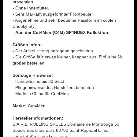
präsentiert.
- Ohne Innenfutter.
- Sehr Markant ausgeformter Frontbeutel.
- Angenehme und sehr bequeme Passform im coolen
Cheeky Styl.
-
Aus der Cut4Men (C4M) SP4NDEX Kollektion.
Größen Infos:
-
Der Artikel ist eng anliegend geschnitten.
- Die Größe fällt etwas kleiner, knapper aus. Evtl. eine Nr.
größer bestellen!
Sonstige Hinweise:
- Handwäsche bis 30 Grad
- Pflegehinweise des Herstellers beachten
- Made in China für Cut4Men
Marke:
Cut4Men
Herstellerinformationen:
S.A.R.L. ROLLING SKULLS Domaine de Montrouge 50
Boucle des chevreuils 83700 Saint-Raphaël E-mail :
compta(at)rolling-skulls.com