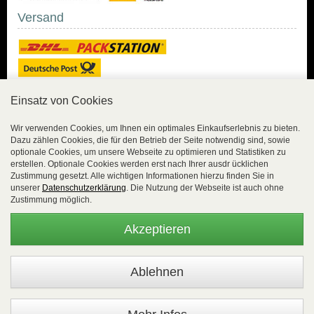
Versand
Einsatz von Cookies
Sicher Einkaufen
Wir verwenden Cookies, um Ihnen ein optimales Einkaufserlebnis zu bieten.
Dazu zählen Cookies, die für den Betrieb der Seite notwendig sind, sowie
Sicher Einkaufen mit
optionale Cookies, um unsere Webseite zu optimieren und Statistiken zu
Trusted Shops und
erstellen. Optionale Cookies werden erst nach Ihrer ausdr ücklichen
Geld-zurück-Garantie.
Zustimmung gesetzt. Alle wichtigen Informationen hierzu finden Sie in
unserer
Datenschutzerklärung
. Die Nutzung der Webseite ist auch ohne
Alle Bestelldaten werden
Zustimmung möglich.
lückenlos verschlüsselt
übertragen.
Akzeptieren
Die Shop-Server sind PCI-zertifiziert.
WEBSALE Shopsystem
- © Alle Rechte vorbehalten |
EasyFunShop - August-Horch-Straße 9 - D-56751 Polch - Tel:
+49 (0)2654 8839818 - Fax: 02654 883 9820 -