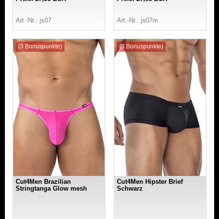
Art.-Nr.: js07
Art.-Nr.: js07m
(3 Bonuspunkte)
(3 Bonuspunkte)
Cut4Men Brazilian
Cut4Men Hipster Brief
Stringtanga Glow mesh
Schwarz