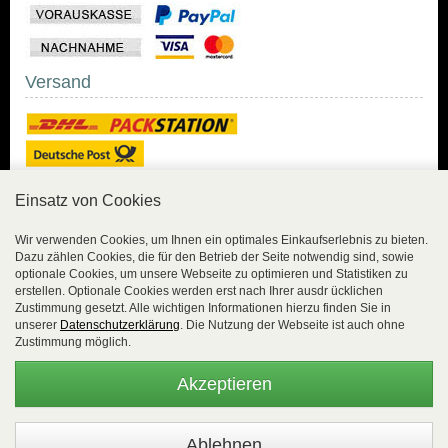
Versand
Einsatz von Cookies
Sicher Einkaufen
Wir verwenden Cookies, um Ihnen ein optimales Einkaufserlebnis zu bieten.
Dazu zählen Cookies, die für den Betrieb der Seite notwendig sind, sowie
Sicher Einkaufen mit
optionale Cookies, um unsere Webseite zu optimieren und Statistiken zu
Trusted Shops und
erstellen. Optionale Cookies werden erst nach Ihrer ausdr ücklichen
Geld-zurück-Garantie.
Zustimmung gesetzt. Alle wichtigen Informationen hierzu finden Sie in
unserer
Datenschutzerklärung
. Die Nutzung der Webseite ist auch ohne
Alle Bestelldaten werden
Zustimmung möglich.
lückenlos verschlüsselt
übertragen.
Akzeptieren
Die Shop-Server sind PCI-zertifiziert.