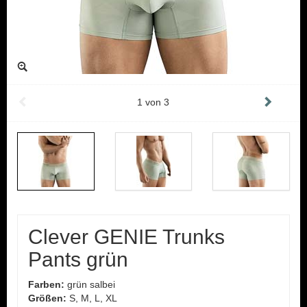
1
von
3
Clever GENIE Trunks
Pants grün
Farben:
grün salbei
Größen:
S, M, L, XL