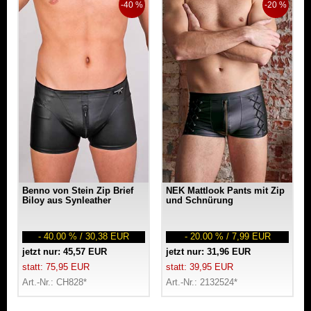
-40 %
-20 %
Benno von Stein Zip Brief
NEK Mattlook Pants mit Zip
Biloy aus Synleather
und Schnürung
- 40.00 % / 30,38 EUR
- 20.00 % / 7,99 EUR
jetzt nur: 45,57 EUR
jetzt nur: 31,96 EUR
statt: 75,95 EUR
statt: 39,95 EUR
Art.-Nr.: CH828*
Art.-Nr.: 2132524*