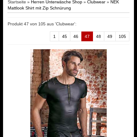
Startseite »
Herren Unterwäsche Shop
»
Clubwear
»
NEK
Mattlook Shirt mit Zip Schnürung
Produkt 47 von 105 aus 'Clubwear':
1
45
46
47
48
49
105