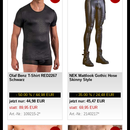
Olaf Benz T-Shirt RED2267
NEK Mattlook Gothic Hose
Schwarz
Skinny Style
- 50.00 % / 44,98 EUR
- 35.00 % / 24,48 EUR
jetzt nur: 44,98 EUR
jetzt nur: 45,47 EUR
statt: 89,95 EUR
statt: 69,95 EUR
Art.-Nr.: 109215-2*
Art.-Nr.: 2140217*